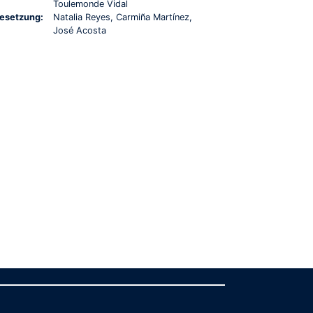
Toulemonde Vidal
esetzung:
Natalia Reyes, Carmiña Martínez,
José Acosta