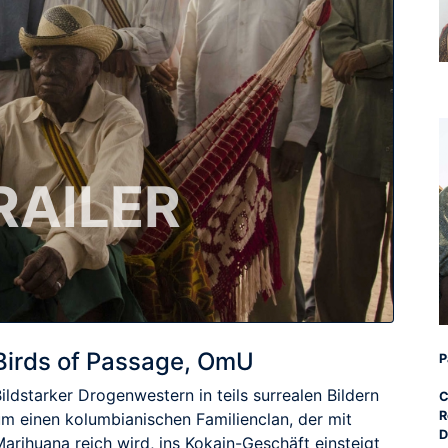
RAILER
Birds of Passage, OmU
P
ildstarker Drogenwestern in teils surrealen Bildern
C
R
um einen kolumbianischen Familienclan, der mit
D
arihuana reich wird, ins Kokain-Geschäft einsteigt