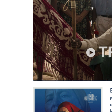
T
B
M