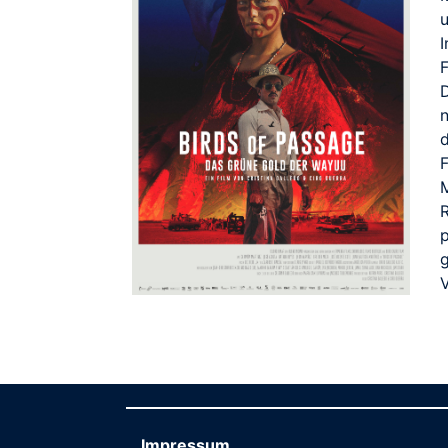
u
F
n
F
p
g
V
Impressum