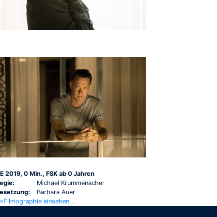
E 2019, 0 Min., FSK ab 0 Jahren
egie:
Michael Krummenacher
esetzung:
Barbara Auer
>Filmographie einsehen...