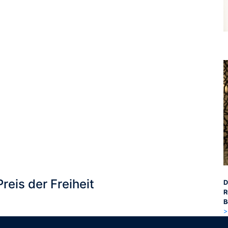
Preis der Freiheit
D
R
B
>