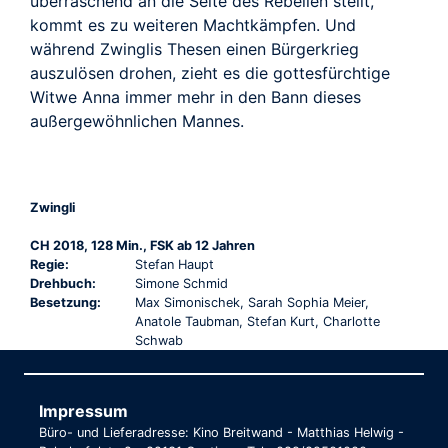
überraschend an die Seite des Rebellen stellt,
kommt es zu weiteren Machtkämpfen. Und
während Zwinglis Thesen einen Bürgerkrieg
auszulösen drohen, zieht es die gottesfürchtige
Witwe Anna immer mehr in den Bann dieses
außergewöhnlichen Mannes.
Zwingli
CH 2018, 128 Min., FSK ab 12 Jahren
Regie:
Stefan Haupt
Drehbuch:
Simone Schmid
Besetzung:
Max Simonischek, Sarah Sophia Meier,
Anatole Taubman, Stefan Kurt, Charlotte
Schwab
Impressum
Büro- und Lieferadresse: Kino Breitwand - Matthias Helwig -