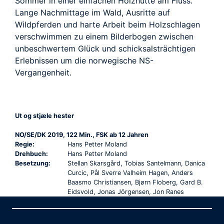
Sommer in einer einfachen Holzhütte am Fluss.
Lange Nachmittage im Wald, Ausritte auf
Wildpferden und harte Arbeit beim Holzschlagen
verschwimmen zu einem Bilderbogen zwischen
unbeschwertem Glück und schicksalsträchtigen
Erlebnissen um die norwegische NS-
Vergangenheit.
Ut og stjæle hester
NO/SE/DK 2019, 122 Min., FSK ab 12 Jahren
Regie:
Hans Petter Moland
Drehbuch:
Hans Petter Moland
Besetzung:
Stellan Skarsgård, Tobias Santelmann, Danica
Curcic, Pål Sverre Valheim Hagen, Anders
Baasmo Christiansen, Bjørn Floberg, Gard B.
Eidsvold, Jonas Jörgensen, Jon Ranes