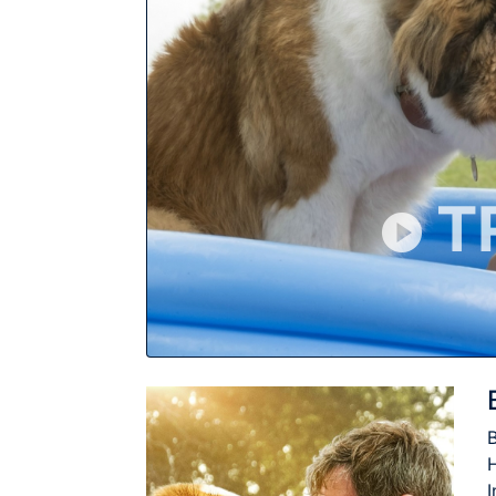
T
B
I