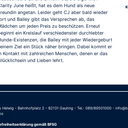
Clarity June heißt, hat es dem Hund als neue
K
Freundin angetan. Leider geht CJ aber bald wieder
fort und Bailey gibt das Versprechen ab, das
Mädchen um jeden Preis zu beschützen. Erneut
eginnt ein Kreislauf verschiedenster durchlebter
Hunde-Existenzen, die Bailey mit jeder Wiedergeburt
seinem Ziel ein Stück näher bringen. Dabei kommt er
in Kontakt mit zahlreichen Menschen, denen er das
lücklichsein und Lieben lehrt.
as Helwig - Bahnhofplatz 2 - 82131 Gauting - Tel.: 089/89501000 - info
os
refreiheitserklärung gemäß BFSG