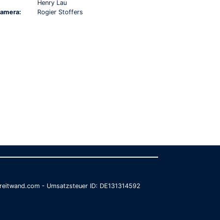
Henry Lau
amera:
Rogier Stoffers
@breitwand.com - Umsatzsteuer ID: DE131314592