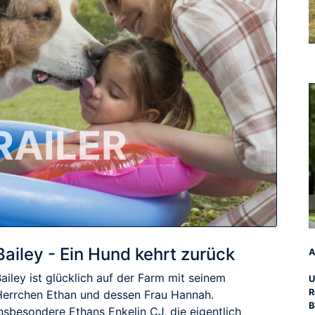
RAILER
Bailey - Ein Hund kehrt zurück
A
ailey ist glücklich auf der Farm mit seinem
U
R
Herrchen Ethan und dessen Frau Hannah.
B
nsbesondere Ethans Enkelin CJ, die eigentlich