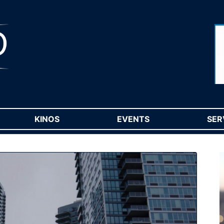
RENT)
KINOS
(CURRENT)
EVENTS
(CURRENT)
SER