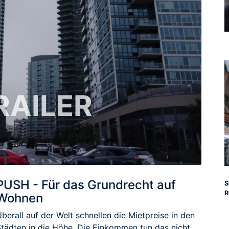
RAILER
PUSH - Für das Grundrecht auf
S
R
Wohnen
berall auf der Welt schnellen die Mietpreise in den
Städten in die Höhe. Die Einkommen tun das nicht.