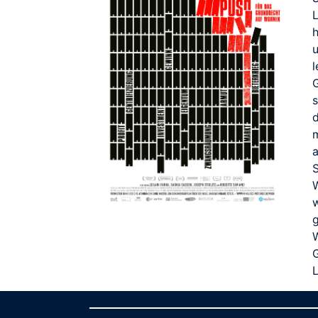
h
l
s
d
a
L