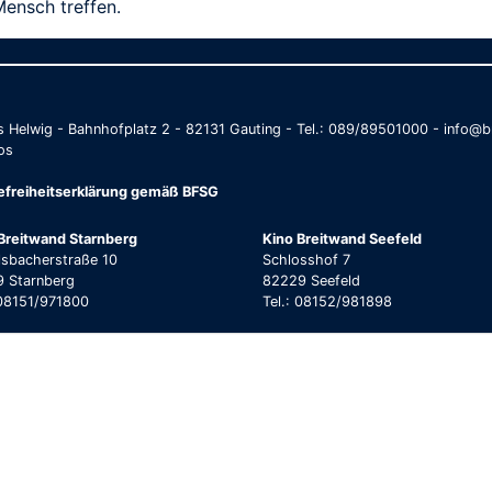
Mensch treffen.
as Helwig - Bahnhofplatz 2 - 82131 Gauting - Tel.: 089/89501000 - info
os
refreiheitserklärung gemäß BFSG
Breitwand Starnberg
Kino Breitwand Seefeld
lsbacherstraße 10
Schlosshof 7
 Starnberg
82229 Seefeld
 08151/971800
Tel.: 08152/981898