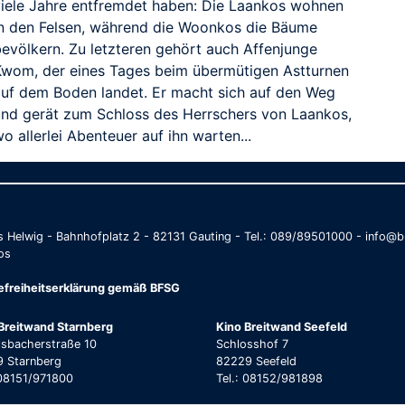
viele Jahre entfremdet haben: Die Laankos wohnen
in den Felsen, während die Woonkos die Bäume
bevölkern. Zu letzteren gehört auch Affenjunge
Kwom, der eines Tages beim übermütigen Astturnen
auf dem Boden landet. Er macht sich auf den Weg
und gerät zum Schloss des Herrschers von Laankos,
o allerlei Abenteuer auf ihn warten...
as Helwig - Bahnhofplatz 2 - 82131 Gauting - Tel.: 089/89501000 - info
os
refreiheitserklärung gemäß BFSG
Breitwand Starnberg
Kino Breitwand Seefeld
lsbacherstraße 10
Schlosshof 7
 Starnberg
82229 Seefeld
 08151/971800
Tel.: 08152/981898