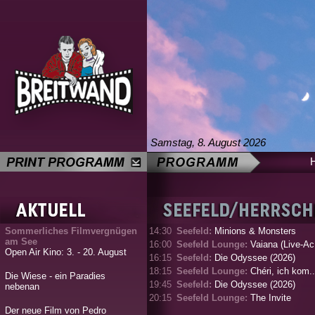
Samstag, 8. August 2026
Sommerliches Filmvergnügen
14:30
Seefeld:
Minions & Monsters
am See
16:00
Seefeld Lounge:
Vaiana (Live-Ac.
Open Air Kino: 3. - 20. August
16:15
Seefeld:
Die Odyssee (2026)
18:15
Seefeld Lounge:
Chéri, ich kom..
Die Wiese - ein Paradies
19:45
Seefeld:
Die Odyssee (2026)
nebenan
20:15
Seefeld Lounge:
The Invite
Der neue Film von Pedro