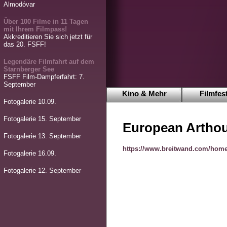
Almodóvar
Über 100 Filme in 11 Tagen
mit Ihrem Filmpass!
Akkreditieren Sie sich jetzt für
das 20. FSFF!
Legendäre Filmfahrt auf dem
Starnberger See
FSFF Film-Dampferfahrt: 7.
September
Kino & Mehr
Filmfest
Fotogalerie 10.09.
Fotogalerie 15. September
European Artho
Fotogalerie 13. September
https://www.breitwand.com/home
Fotogalerie 16.09.
Fotogalerie 12. September