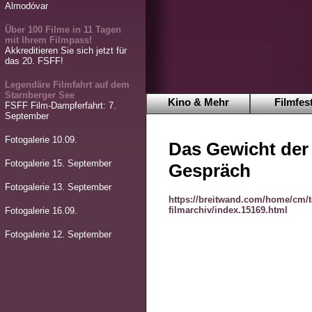
Almodóvar
Über 100 Filme in 11 Tagen
mit Ihrem Filmpass!
Akkreditieren Sie sich jetzt für
das 20. FSFF!
Legendäre Filmfahrt auf dem
Starnberger See
Kino & Mehr
Filmfest
FSFF Film-Dampferfahrt: 7.
September
Fotogalerie 10.09.
Das Gewicht der 
Fotogalerie 15. September
Gespräch
Fotogalerie 13. September
https://breitwand.com/home/cm/t
filmarchiv/index.15169.html
Fotogalerie 16.09.
Fotogalerie 12. September