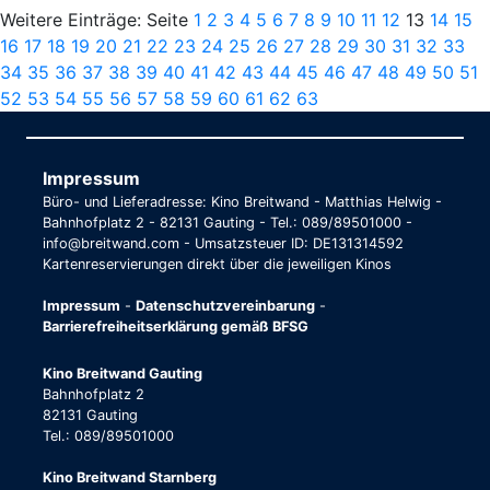
Weitere Einträge: Seite
1
2
3
4
5
6
7
8
9
10
11
12
13
14
15
16
17
18
19
20
21
22
23
24
25
26
27
28
29
30
31
32
33
34
35
36
37
38
39
40
41
42
43
44
45
46
47
48
49
50
51
52
53
54
55
56
57
58
59
60
61
62
63
Impressum
Büro- und Lieferadresse: Kino Breitwand - Matthias Helwig -
Bahnhofplatz 2 - 82131 Gauting - Tel.: 089/89501000 -
info@breitwand.com - Umsatzsteuer ID: DE131314592
Kartenreservierungen direkt über die jeweiligen Kinos
Impressum
-
Datenschutzvereinbarung
-
Barrierefreiheitserklärung gemäß BFSG
Kino Breitwand Gauting
Bahnhofplatz 2
82131 Gauting
Tel.: 089/89501000
Kino Breitwand Starnberg