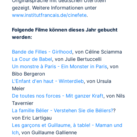
Originalsprache mit deutschen Utertiteln
gezeigt. Weitere Informationen unter
www.institutfrancais.de/cinefete
.
Folgende Filme können dieses Jahr gebucht
werden:
Bande de Filles - Girlhood
, von Céline Sciamma
La Cour de Babel
, von Julie Bertuccelli
Un monstre à Paris - Ein Monster in Paris
, von
Bibo Bergeron
L'Enfant d'en haut - Winterdieb
, von Ursula
Meier
De toutes nos forces - Mit ganzer Kraft
, von Nils
Tavernier
La famille Bélier - Verstehen Sie die Béliers?
?
von Eric Lartigau
Les garçons et Guillaume, à table! - Maman und
Ich
, von Guillaume Gallienne