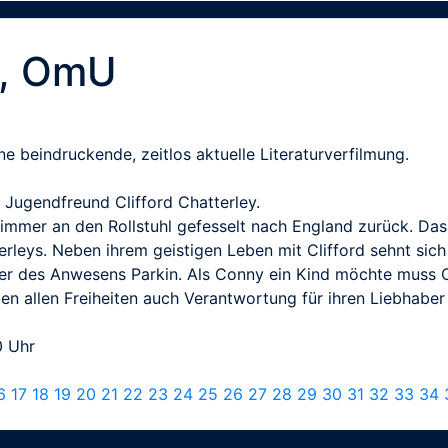
y, OmU
beindruckende, zeitlos aktuelle Literaturverfilmung.
 Jugendfreund Clifford Chatterley.
ür immer an den Rollstuhl gefesselt nach England zurück. 
terleys. Neben ihrem geistigen Leben mit Clifford sehnt si
r des Anwesens Parkin. Als Conny ein Kind möchte muss Cli
n allen Freiheiten auch Verantwortung für ihren Liebhaber 
0 Uhr
6
17
18
19
20
21
22
23
24
25
26
27
28
29
30
31
32
33
34