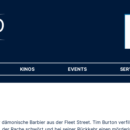
RENT)
KINOS
(CURRENT)
EVENTS
(CURRENT)
SER
r dämonische Barbier aus der Fleet Street. Tim Burton verf
r, der Rache schwört und bei seiner Rückkehr einen mörderi