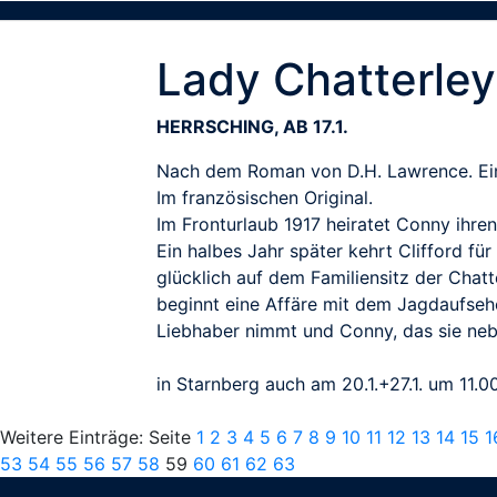
Lady Chatterle
HERRSCHING, AB 17.1.
Nach dem Roman von D.H. Lawrence. Eine 
Im französischen Original.
Im Fronturlaub 1917 heiratet Conny ihren
Ein halbes Jahr später kehrt Clifford f
glücklich auf dem Familiensitz der Chat
beginnt eine Affäre mit dem Jagdaufsehe
Liebhaber nimmt und Conny, das sie nebe
in Starnberg auch am 20.1.+27.1. um 11.0
Weitere Einträge: Seite
1
2
3
4
5
6
7
8
9
10
11
12
13
14
15
1
53
54
55
56
57
58
59
60
61
62
63