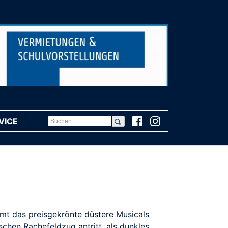
VICE
(CURRENT)
ilmt das preisgekrönte düstere Musicals
schen Rachefeldzug antritt, als dunkles