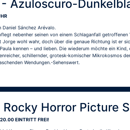
 - Azuloscuro-Dunkelbl
UHR
n Daniel Sánchez Arévalo.
flegt nebenher seinen von einem Schlaganfall getroffenen Va
orge wohl wahr, doch über die genaue Richtung ist er sich
er Paula kennen – und lieben. Die wiederum möchte ein Kind
ttenreicher, schillernder, grotesk-komischer Mikrokosmos de
raschenden Wendungen.-Sehenswert.
 Rocky Horror Picture 
20.00 EINTRITT FREI!