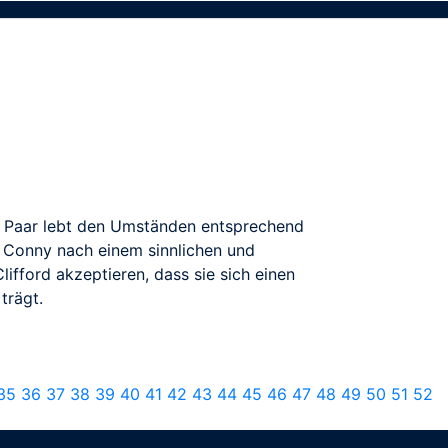
Das Paar lebt den Umständen entsprechend
ch Conny nach einem sinnlichen und
fford akzeptieren, dass sie sich einen
trägt.
35
36
37
38
39
40
41
42
43
44
45
46
47
48
49
50
51
52