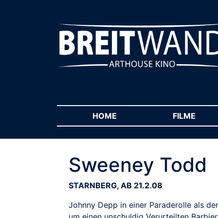
HOME
(CURRENT)
FILME
(CUR
Sweeney Todd
STARNBERG, AB 21.2.08
Johnny Depp in einer Paraderolle als de
um einen unschuldig Verurteilten Barbie