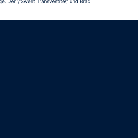
e. Der \"Sweet Transvestite\" und Brad