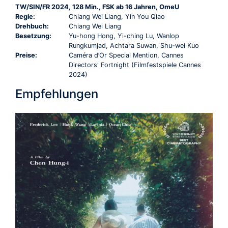
TW/SIN/FR 2024, 128 Min., FSK ab 16 Jahren, OmeU
Regie:
Chiang Wei Liang, Yin You Qiao
Drehbuch:
Chiang Wei Liang
Besetzung:
Yu-hong Hong, Yi-ching Lu, Wanlop
Rungkumjad, Achtara Suwan, Shu-wei Kuo
Preise:
Caméra d’Or Special Mention, Cannes
Directors' Fortnight (Filmfestspiele Cannes
2024)
Empfehlungen