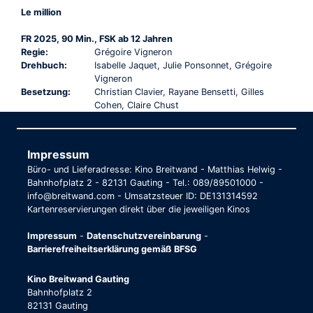
Le million
FR 2025, 90 Min., FSK ab 12 Jahren
Regie:
Grégoire Vigneron
Drehbuch:
Isabelle Jaquet, Julie Ponsonnet, Grégoire
Vigneron
Besetzung:
Christian Clavier, Rayane Bensetti, Gilles
Cohen, Claire Chust
Impressum
Büro- und Lieferadresse: Kino Breitwand - Matthias Helwig -
Bahnhofplatz 2 - 82131 Gauting - Tel.: 089/89501000 -
info@breitwand.com - Umsatzsteuer ID: DE131314592
Kartenreservierungen direkt über die jeweiligen Kinos
Impressum
-
Datenschutzvereinbarung
-
Barrierefreiheitserklärung gemäß BFSG
Kino Breitwand Gauting
Bahnhofplatz 2
82131 Gauting