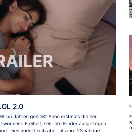
RAILER
LOL 2.0
L
Mit 55 Jahren genießt Anne erstmals die neu
F
R
gewonnene Freiheit, seit ihre Kinder ausgezogen
D
ind. Dies ändert sich aber, als ihre 23-jährige