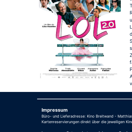
R
d
S
f
v
Impressum
Büro- und Lieferadresse: Kino Breitwand - Matthi
Kartenreservierungen direkt über die jeweiligen Kin