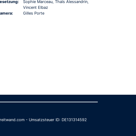
esetzung:
Sophie Marceau, Thaïs Alessandrin,
Vincent Elbaz
amera:
Gilles Porte
@breitwand.com - Umsatzsteuer ID: DE131314592