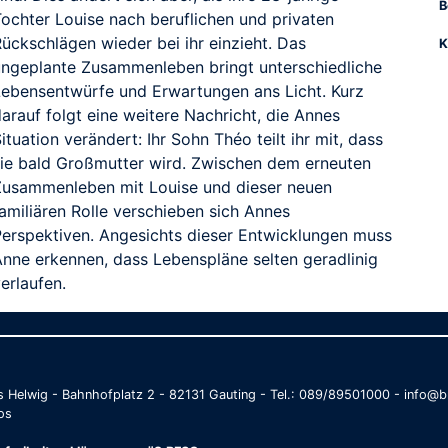
B
Tochter Louise nach beruflichen und privaten
ückschlägen wieder bei ihr einzieht. Das
K
ungeplante Zusammenleben bringt unterschiedliche
Lebensentwürfe und Erwartungen ans Licht. Kurz
arauf folgt eine weitere Nachricht, die Annes
ituation verändert: Ihr Sohn Théo teilt ihr mit, dass
sie bald Großmutter wird. Zwischen dem erneuten
Zusammenleben mit Louise und dieser neuen
amiliären Rolle verschieben sich Annes
Perspektiven. Angesichts dieser Entwicklungen muss
Anne erkennen, dass Lebenspläne selten geradlinig
erlaufen.
as Helwig - Bahnhofplatz 2 - 82131 Gauting - Tel.: 089/89501000 - info
os