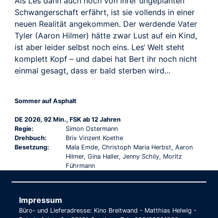
Als Les dann auch noch von ihrer ungeplanten
Schwangerschaft erfährt, ist sie vollends in einer
neuen Realität angekommen. Der werdende Vater
Tyler (Aaron Hilmer) hätte zwar Lust auf ein Kind,
ist aber leider selbst noch eins. Les‘ Welt steht
komplett Kopf – und dabei hat Bert ihr noch nicht
einmal gesagt, dass er bald sterben wird...
Sommer auf Asphalt
DE 2026, 92 Min., FSK ab 12 Jahren
Regie:
Simon Ostermann
Drehbuch:
Brix Vinzent Koethe
Besetzung:
Mala Emde, Christoph Maria Herbst, Aaron
Hilmer, Gina Haller, Jenny Schily, Moritz
Führmann
Impressum
Büro- und Lieferadresse: Kino Breitwand - Matthias Helwig -