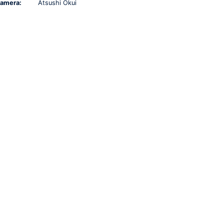
amera:
Atsushi Okui