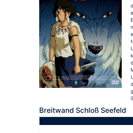
e
t
d
g
Breitwand Schloß Seefeld