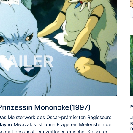
RAILER
Prinzessin Mononoke(1997)
M
Das Meisterwerk des Oscar-prämierten Regisseurs
J
R
Hayao Miyazakis ist ohne Frage ein Meilenstein der
D
nimationskunst, ein zeitloser, epischer Klassiker,