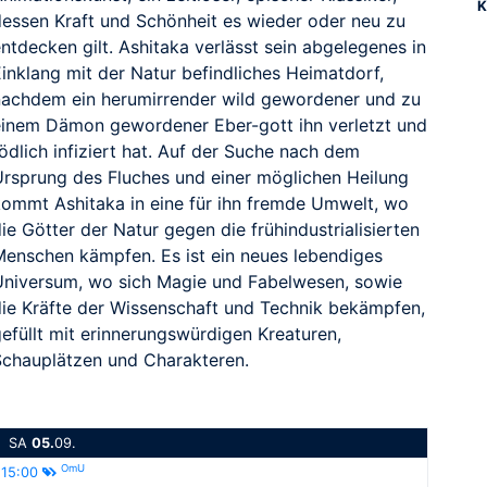
K
dessen Kraft und Schönheit es wieder oder neu zu
ntdecken gilt. Ashitaka verlässt sein abgelegenes in
Einklang mit der Natur befindliches Heimatdorf,
nachdem ein herumirrender wild gewordener und zu
einem Dämon gewordener Eber-gott ihn verletzt und
ödlich infiziert hat. Auf der Suche nach dem
Ursprung des Fluches und einer möglichen Heilung
kommt Ashitaka in eine für ihn fremde Umwelt, wo
ie Götter der Natur gegen die frühindustrialisierten
Menschen kämpfen. Es ist ein neues lebendiges
Universum, wo sich Magie und Fabelwesen, sowie
die Kräfte der Wissenschaft und Technik bekämpfen,
efüllt mit erinnerungswürdigen Kreaturen,
Schauplätzen und Charakteren.
SA
05.
09.
OmU
15:00