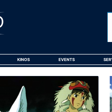
RENT)
KINOS
(CURRENT)
EVENTS
(CURRENT)
SER