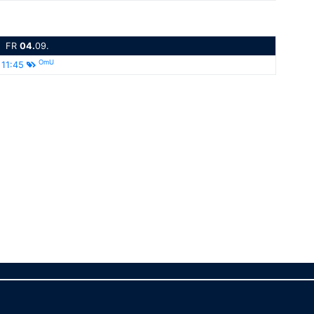
FR
04.
09.
OmU
11:45