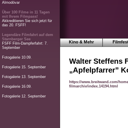
Almodóvar
Über 100 Filme in 11 Tagen
mit Ihrem Filmpass!
Akkreditieren Sie sich jetzt für
das 20. FSFF!
Legendäre Filmfahrt auf dem
Starnberger See
Kino & Mehr
Filmfest
FSFF Film-Dampferfahrt: 7.
September
Fotogalerie 10.09.
Walter Steffens 
Fotogalerie 15. September
„Apfelpfarrer” K
Fotogalerie 13. September
https://www.breitwand.com/home
filmarchiv/index.14194.html
Fotogalerie 16.09.
Fotogalerie 12. September