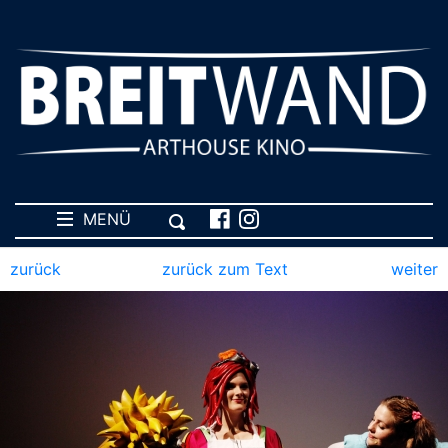
MENÜ
zurück
zurück zum Text
weiter