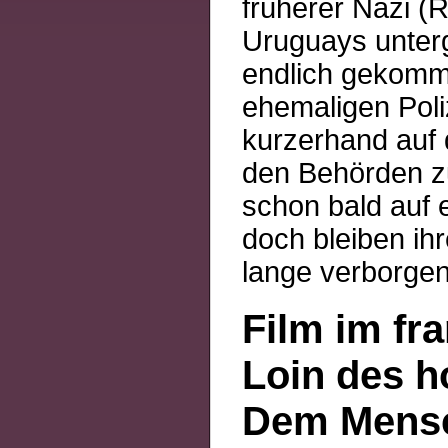
früherer Nazi (
Uruguays unterg
endlich gekomm
ehemaligen Poli
kurzerhand auf
den Behörden zu
schon bald auf 
doch bleiben i
lange verborge
Film im fr
Loin des 
Dem Mens