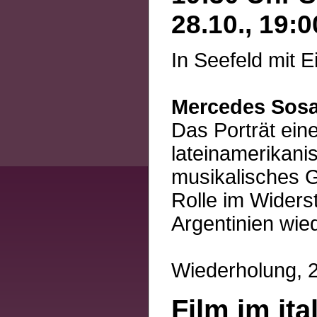
28.10., 19:
In Seefeld mit 
Mercedes Sos
Das Porträt ein
lateinamerikanis
musikalisches Ge
Rolle im Widers
Argentinien wie
Wiederholung, 2
Film im ita