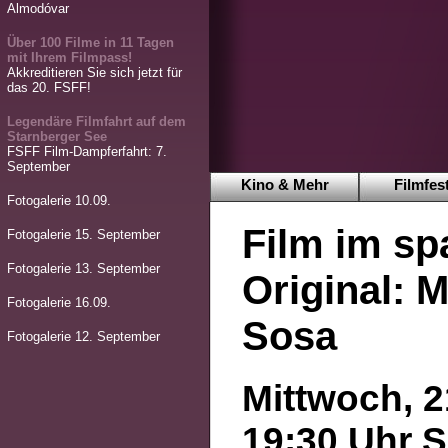
Almodóvar
Über 100 Filme in 11 Tagen
mit Ihrem Filmpass!
Akkreditieren Sie sich jetzt für
das 20. FSFF!
Legendäre Filmfahrt auf dem
Starnberger See
FSFF Film-Dampferfahrt: 7.
September
Kino & Mehr
Filmfest
Fotogalerie 10.09.
Film im sp
Fotogalerie 15. September
Fotogalerie 13. September
Original: 
Fotogalerie 16.09.
Sosa
Fotogalerie 12. September
Mittwoch, 2
19:30 Uhr S