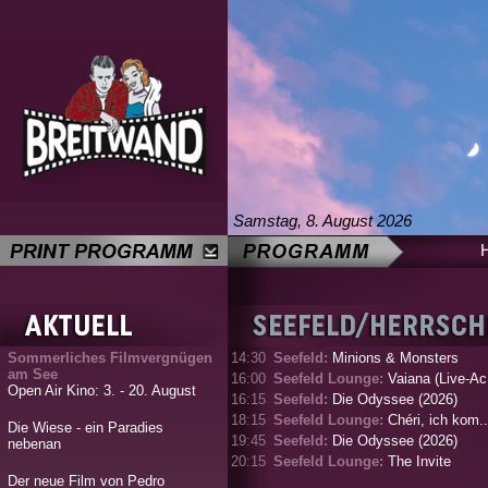
Samstag, 8. August 2026
Sommerliches Filmvergnügen
14:30
Seefeld:
Minions & Monsters
am See
16:00
Seefeld Lounge:
Vaiana (Live-Ac.
Open Air Kino: 3. - 20. August
16:15
Seefeld:
Die Odyssee (2026)
18:15
Seefeld Lounge:
Chéri, ich kom..
Die Wiese - ein Paradies
19:45
Seefeld:
Die Odyssee (2026)
nebenan
20:15
Seefeld Lounge:
The Invite
Der neue Film von Pedro