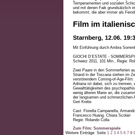
Temperamenten und sozialen Schicht
und mit denen Faik grundsätzlich i
bekommt, die aber immer als Fein
Film im italienis
Starnberg, 12.06. 19:
Mit Einführung durch Ambra Sorren
GIOCHI D´ESTATE - SOMMERSP
Schweiz 2011, 101 Min., Regie: Ro
Zwei Paare in den Sommerferien a
Strand in der Toscana stehen im Z
verstörendem Coming-of-Age-Film:
Adriana ist dabei, sich zu trennen,
Gewalttätigkeiten des psychopathis
wenig älteren Marie an, die zusamme
der langsamen und schmerzlichen An
Geri Krebs
Cast: Fiorella Campanella, Armando
Francesco Huang, Chiara Scolari
Regie: Rolando Colla
Zum Film: Sommerspiele
Weitere Einträge: Seite
1
2
3
4
5
6
7
8