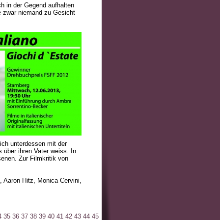
ch in der Gegend aufhalten
ie zwar niemand zu Gesicht
ich unterdessen mit der
 über ihren Vater weiss. In
enen. Zur Filmkritik von
 Aaron Hitz, Monica Cervini,
4
35
36
37
38
39
40
41
42
43
44
45