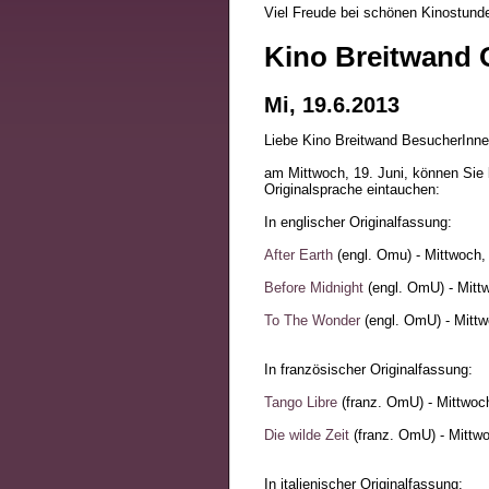
Viel Freude bei schönen Kinostund
Kino Breitwand O
Mi, 19.6.2013
Liebe Kino Breitwand BesucherInne
am Mittwoch, 19. Juni, können Sie b
Originalsprache eintauchen:
In englischer Originalfassung:
After Earth
(engl. Omu) - Mittwoch,
Before Midnight
(engl. OmU) - Mittw
To The Wonder
(engl. OmU) - Mittw
In französischer Originalfassung:
Tango Libre
(franz. OmU) - Mittwoch
Die wilde Zeit
(franz. OmU) - Mittwo
In italienischer Originalfassung: