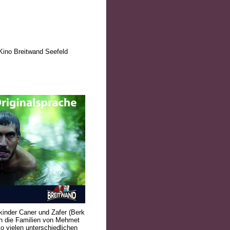
 Kino Breitwand Seefeld
kinder Caner und Zafer (Berk
ch die Familien von Mehmet
o vielen unterschiedlichen