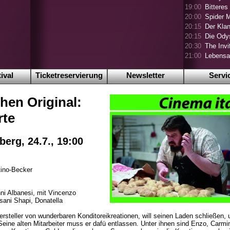
19:00
Bitteres
20:00
Spider 
20:15
Der Klan
20:15
Die Ody
20:30
The Invi
21:00
Lebensa
ival
Ticketreservierung
Newsletter
Servi
chen Original:
rte
berg, 24.7., 19:00
tino-Becker
nni Albanesi, mit Vincenzo
ani Shapi, Donatella
rsteller von wunderbaren Konditoreikreationen, will seinen Laden schließen, 
 Seine alten Mitarbeiter muss er dafü entlassen. Unter ihnen sind Enzo, Carm