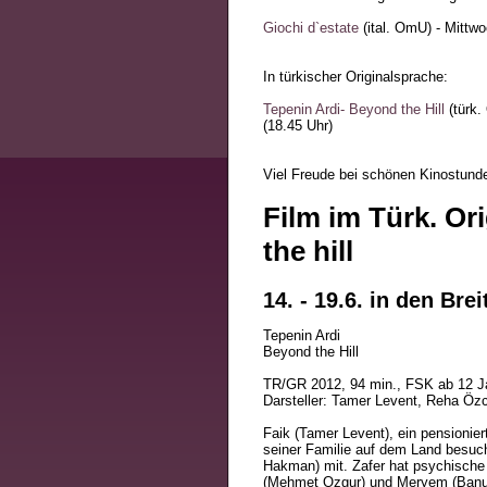
Giochi d`estate
(ital. OmU) - Mittwo
In türkischer Originalsprache:
Tepenin Ardi- Beyond the Hill
(türk.
(18.45 Uhr)
Viel Freude bei schönen Kinostund
Film im Türk. Or
the hill
14. - 19.6. in den Br
Tepenin Ardi
Beyond the Hill
TR/GR 2012, 94 min., FSK ab 12 Jah
Darsteller: Tamer Levent, Reha Ö
Faik (Tamer Levent), ein pensioniert
seiner Familie auf dem Land besuc
Hakman) mit. Zafer hat psychische 
(Mehmet Ozgur) und Meryem (Banu Fo