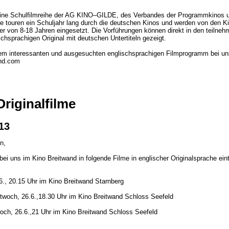
ine Schulfilmreihe der AG KINO–GILDE, des Verbandes der Programmkinos u
e touren ein Schuljahr lang durch die deutschen Kinos und werden von den Ki
ter von 8-18 Jahren eingesetzt. Die Vorführungen können direkt in den teiln
chsprachigen Original mit deutschen Untertiteln gezeigt.
sem interessanten und ausgesuchten englischsprachigen Filmprogramm bei un
and.com
riginalfilme
13
n,
bei uns im Kino Breitwand in folgende Filme in englischer Originalsprache ein
6., 20.15 Uhr im Kino Breitwand Starnberg
ttwoch, 26.6.,18.30 Uhr im Kino Breitwand Schloss Seefeld
och, 26.6.,21 Uhr im Kino Breitwand Schloss Seefeld