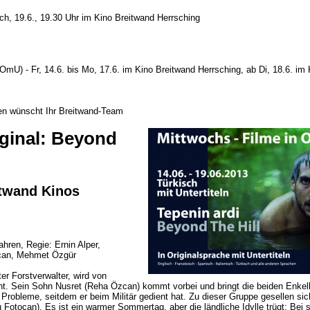
ch, 19.6., 19.30 Uhr im Kino Breitwand Herrsching
 OmU) - Fr, 14.6. bis Mo, 17.6. im Kino Breitwand Herrsching, ab Di, 18.6. im
en wünscht Ihr Breitwand-Team
iginal: Beyond
eitwand Kinos
ren, Regie: Ernin Alper,
zcan, Mehmet Özgür
er Forstverwalter, wird von
ht. Sein Sohn Nusret (Reha Özcan) kommt vorbei und bringt die beiden Enkel
Probleme, seitdem er beim Militär gedient hat. Zu dieser Gruppe gesellen si
tocan). Es ist ein warmer Sommertag, aber die ländliche Idylle trügt: Bei s