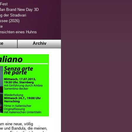
 Fest
Man Brand New Day 3D
g der Stradivari
ssee (2026)
te
nsichten eines Huhns
ce
Archiv
um eine neue, völlig
ine und Bandula, die meinen,