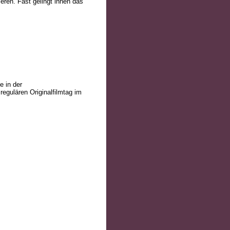
ren. Fast gelingt ihnen das
e in der
gulären Originalfilmtag im