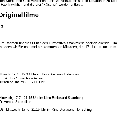
n Kreationen Geld verdienen kann. So versuchen sie die Kreationen zu kopie
Fabrik wirklich und die drei "Fälscher" werden entlarvt.
riginalfilme
13
i, im Rahmen unseres Fünf Seen Filmfestivals zahlreiche beeindruckende Film
aden wir Sie nochmal am kommenden Mittwoch, den 17. Juli, zu unserem re
ittwoch, 17.7., 19.30 Uhr im Kino Breitwand Starnberg
h Fr. Ambra Sorrentino-Becker
rrsching am 24.7., 19.00 Uhr)
ittwoch, 17.7., 21.15 Uhr im Kino Breitwand Starnberg
Fr. Verena Schmöller
 - Mittwoch, 17.7., 21.15 Uhr im Kino Breitwand Herrsching