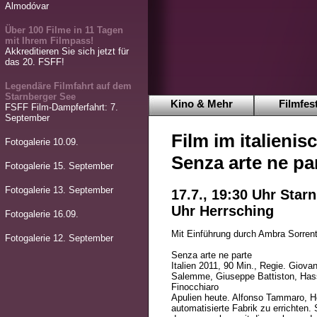
Almodóvar
Über 100 Filme in 11 Tagen
mit Ihrem Filmpass!
Akkreditieren Sie sich jetzt für
das 20. FSFF!
Legendäre Filmfahrt auf dem
Starnberger See
Kino & Mehr
Filmfest
FSFF Film-Dampferfahrt: 7.
September
Film im italienis
Fotogalerie 10.09.
Senza arte ne pa
Fotogalerie 15. September
Fotogalerie 13. September
17.7., 19:30 Uhr Starn
Uhr Herrsching
Fotogalerie 16.09.
Mit Einführung durch Ambra Sorren
Fotogalerie 12. September
Senza arte ne parte
Italien 2011, 90 Min., Regie. Giova
Salemme, Giuseppe Battiston, Hass
Finocchiaro
Apulien heute. Alfonso Tammaro, He
automatisierte Fabrik zu errichten.