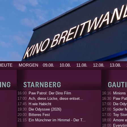
HEUTE
MORGEN
09.08.
10.08.
11.08.
12.08.
13.08.
16:00
Paw Patrol: Der Dino Film
16:16
Minions
17:00
Ach, diese Lücke, diese entset...
16:30
Paw Patr
17:45
H wie Habicht
17:00
Die Ody
19:30
Die Odyssee (2026)
17:00
Spider 
20:00
Bitteres Fest
17:00
Toy Stor
21:15
Ein Münchner im Himmel - Der T...
18:00
Amore e
18:00
Everyti