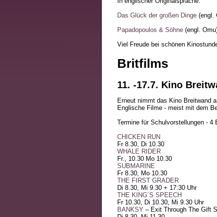
In englischer Originalsprache:
Das Glück der großen Dinge
(engl.
Papadopoulos & Söhne
(engl. Omu)
Viel Freude bei schönen Kinostund
Britfilms
11. -17.7. Kino Breit
Erneut nimmt das Kino Breitwand 
Englische Filme - meist mit dem Be
Termine für Schulvorstellungen - 4 Eu
CHICKEN RUN
Fr 8.30, Di 10.30
WHALE RIDER
Fr., 10.30 Mo 10.30
SUBMARINE
Fr 8.30, Mo 10.30
THE FIRST GRADER
Di 8.30, Mi 9.30 + 17:30 Uhr
THE KING´S SPEECH
Fr 10.30, Di 10.30, Mi 9.30 Uhr
BANKSY
– Exit Through The Gift 
Di 8.30, Mi 11.30