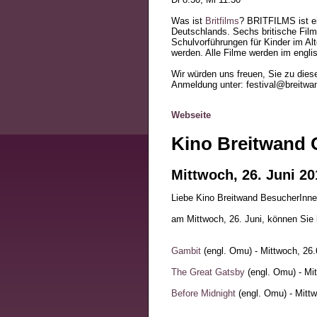
Was ist
Britfilms
? BRITFILMS ist e
Deutschlands. Sechs britische Film
Schulvorführungen für Kinder im Al
werden. Alle Filme werden im englis
Wir würden uns freuen, Sie zu die
Anmeldung unter: festival@breitw
Webseite
Kino Breitwand O
Mittwoch, 26. Juni 20
Liebe Kino Breitwand BesucherInne
am Mittwoch, 26. Juni, können Sie 
Gambit
(engl. Omu) - Mittwoch, 26.
The Great Gatsby
(engl. Omu) - Mi
Before Midnight
(engl. Omu) - Mittw