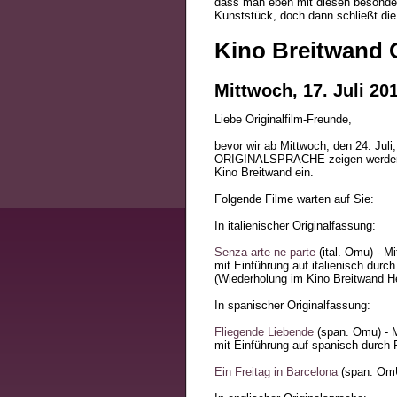
dass man eben mit diesen besondere
Kunststück, doch dann schließt die 
Kino Breitwand O
Mittwoch, 17. Juli 20
Liebe Originalfilm-Freunde,
bevor wir ab Mittwoch, den 24. Jul
ORIGINALSPRACHE zeigen werden, l
Kino Breitwand ein.
Folgende Filme warten auf Sie:
In italienischer Originalfassung:
Senza arte ne parte
(ital. Omu) - M
mit Einführung auf italienisch durc
(Wiederholung im Kino Breitwand He
In spanischer Originalfassung:
Fliegende Liebende
(span. Omu) - M
mit Einführung auf spanisch durch 
Ein Freitag in Barcelona
(span. OmU)