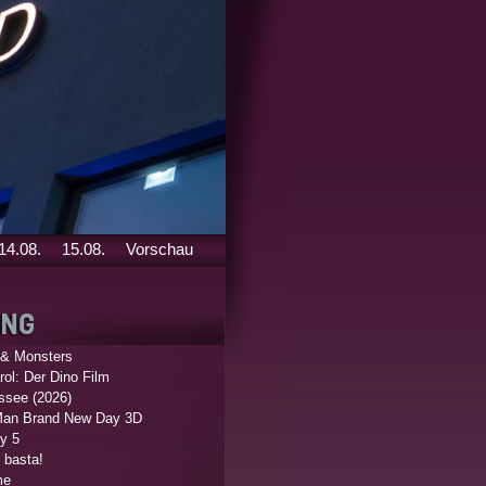
14.08.
15.08.
Vorschau
 & Monsters
ol: Der Dino Film
ssee (2026)
Man Brand New Day 3D
y 5
 basta!
me