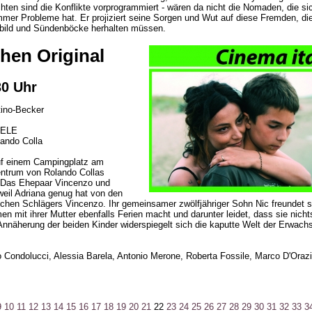
en sind die Konflikte vorprogrammiert - wären da nicht die Nomaden, die si
mmer Probleme hat. Er projiziert seine Sorgen und Wut auf diese Fremden, d
dbild und Sündenböcke herhalten müssen.
chen Original
30 Uhr
tino-Becker
IELE
lando Colla
uf einem Campingplatz am
entrum von Rolando Collas
 Das Ehepaar Vincenzo und
 weil Adriana genug hat von den
chen Schlägers Vincenzo. Ihr gemeinsamer zwölfjähriger Sohn Nic freundet s
n mit ihrer Mutter ebenfalls Ferien macht und darunter leidet, dass sie nichts
näherung der beiden Kinder widerspiegelt sich die kaputte Welt der Erwachs
 Condolucci, Alessia Barela, Antonio Merone, Roberta Fossile, Marco D'Orazi,
9
10
11
12
13
14
15
16
17
18
19
20
21
22
23
24
25
26
27
28
29
30
31
32
33
3