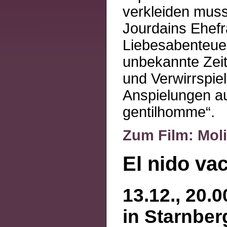
verkleiden muss
Jourdains Ehefr
Liebesabenteuer
unbekannte Zeit
und Verwirrspie
Anspielungen au
gentilhomme“.
Zum Film: Moli
El nido va
13.12., 20.0
in Starnber