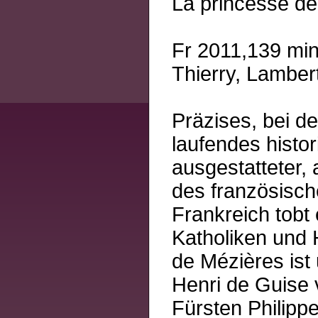
La princesse d
Fr 2011,139 min.
Thierry, Lamber
Präzises, bei d
laufendes histo
ausgestatteter,
des französisch
Frankreich tobt 
Katholiken und 
de Mézières ist
Henri de Guise v
Fürsten Philipp