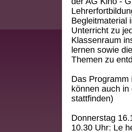
der AG Kino - Gi
Lehrerfortbildu
Begleitmaterial 
Unterricht zu je
Klassenraum ins
lernen sowie die
Themen zu ent
Das Programm i
können auch in 
stattfinden)
Donnerstag 16.1
10.30 Uhr: Le h