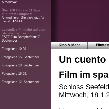
Almodóvar
Über 100 Filme in 11 Tagen
mit Ihrem Filmpass!
Akkreditieren Sie sich jetzt für
das 20. FSFF!
Legendäre Filmfahrt auf dem
Starnberger See
FSFF Film-Dampferfahrt: 7.
September
Kino & Mehr
Filmfest
Fotogalerie 10.09.
Un cuento
Fotogalerie 15. September
Fotogalerie 13. September
Film im spa
Fotogalerie 16.09.
Fotogalerie 12. September
Schloss Seefeld
Mittwoch, 18.1.