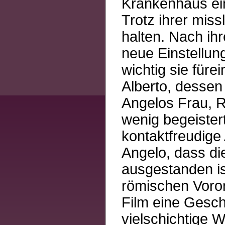
Krankenhaus ein
Trotz ihrer miss
halten. Nach ih
neue Einstellun
wichtig sie für
Alberto, dessen 
Angelos Frau, R
wenig begeiste
kontaktfreudige A
Angelo, dass di
ausgestanden is
römischen Voror
Film eine Gesch
vielschichtige 