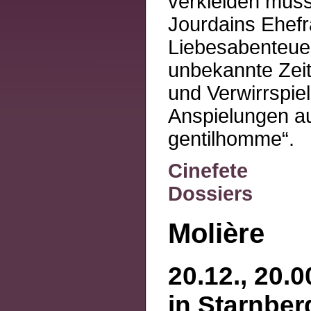
verkleiden muss
Jourdains Ehefr
Liebesabenteuer
unbekannte Zeit
und Verwirrspie
Anspielungen au
gentilhomme“.
Cinefete
Dossiers
Molière
20.12., 20.0
in Starnber