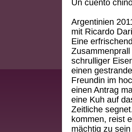
Un cuento chin
Argentinien 201
mit Ricardo Dar
Eine erfrischen
Zusammenprall d
schrulliger Eis
einen gestrande
Freundin im hoc
einen Antrag ma
eine Kuh auf das
Zeitliche segne
kommen, reist e
mächtig zu sein 