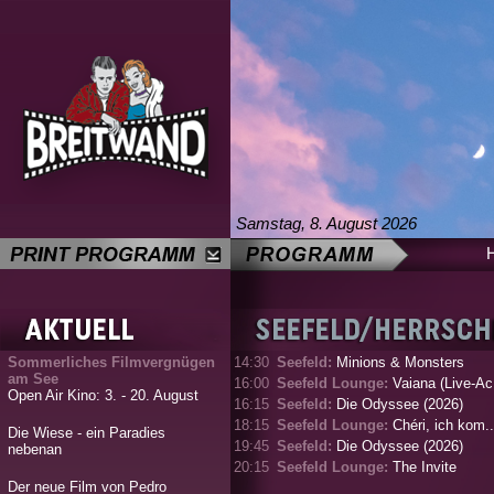
Samstag, 8. August 2026
Sommerliches Filmvergnügen
14:30
Seefeld:
Minions & Monsters
am See
16:00
Seefeld Lounge:
Vaiana (Live-Ac.
Open Air Kino: 3. - 20. August
16:15
Seefeld:
Die Odyssee (2026)
18:15
Seefeld Lounge:
Chéri, ich kom..
Die Wiese - ein Paradies
19:45
Seefeld:
Die Odyssee (2026)
nebenan
20:15
Seefeld Lounge:
The Invite
Der neue Film von Pedro