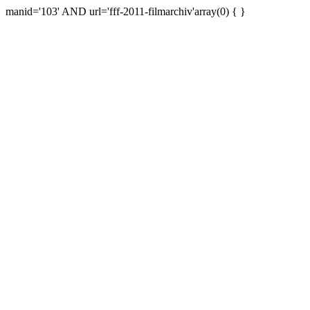
manid='103' AND url='fff-2011-filmarchiv'array(0) { }