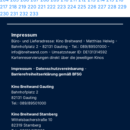
217
218
219
220
221
222
223
224
225
226
227
228
229
230
231
232
233
Impressum
Büro- und Lieferadresse: Kino Breitwand - Matthias Helwig -
Bahnhofplatz 2 - 82131 Gauting - Tel.: 089/89501000 -
info@breitwand.com - Umsatzsteuer ID: DE131314592
Kartenreservierungen direkt über die jeweiligen Kinos
Impressum
-
Datenschutzvereinbarung
-
Barrierefreiheitserklärung gemäß BFSG
Kino Breitwand Gauting
Bahnhofplatz 2
82131 Gauting
Tel.: 089/89501000
Kino Breitwand Starnberg
Wittelsbacherstraße 10
82319 Starnberg