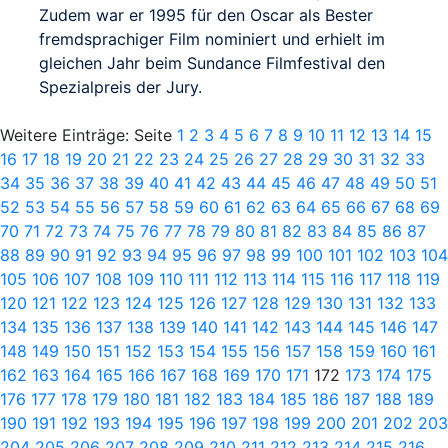
Zudem war er 1995 für den Oscar als Bester
fremdsprachiger Film nominiert und erhielt im
gleichen Jahr beim Sundance Filmfestival den
Spezialpreis der Jury.
Weitere Einträge: Seite
1
2
3
4
5
6
7
8
9
10
11
12
13
14
15
16
17
18
19
20
21
22
23
24
25
26
27
28
29
30
31
32
33
34
35
36
37
38
39
40
41
42
43
44
45
46
47
48
49
50
51
52
53
54
55
56
57
58
59
60
61
62
63
64
65
66
67
68
69
70
71
72
73
74
75
76
77
78
79
80
81
82
83
84
85
86
87
88
89
90
91
92
93
94
95
96
97
98
99
100
101
102
103
104
105
106
107
108
109
110
111
112
113
114
115
116
117
118
119
120
121
122
123
124
125
126
127
128
129
130
131
132
133
134
135
136
137
138
139
140
141
142
143
144
145
146
147
148
149
150
151
152
153
154
155
156
157
158
159
160
161
162
163
164
165
166
167
168
169
170
171
172
173
174
175
176
177
178
179
180
181
182
183
184
185
186
187
188
189
190
191
192
193
194
195
196
197
198
199
200
201
202
203
204
205
206
207
208
209
210
211
212
213
214
215
216