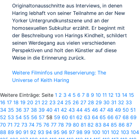
Originaltonausschnitte aus Interviews, in denen
Haring lebhaft von seiner Teilnahme an der New
Yorker Untergrundkunstszene und an der
homosexuellen Subkultur erzählt. Er beginnt mit
der Beschreibung von Harings Kindheit, schildert
seinen Werdegang aus vielen verschiedenen
Perspektiven und holt den Künstler auf diese
Weise in die Erinnerung zurück.
Weitere Filminfos und Reservierung: The
Universe of Keith Haring
Weitere Einträge: Seite
1
2
3
4
5
6
7
8
9
10
11
12
13
14
15
16
17
18
19
20
21
22
23
24
25
26
27
28
29
30
31
32
33
34
35
36
37
38
39
40
41
42
43
44
45
46
47
48
49
50
51
52
53
54
55
56
57
58
59
60
61
62
63
64
65
66
67
68
69
70
71
72
73
74
75
76
77
78
79
80
81
82
83
84
85
86
87
88
89
90
91
92
93
94
95
96
97
98
99
100
101
102
103
104