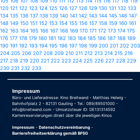
105
106
107
108
109
110
111
112
113
114
115
116
117
118
119
120
121
122
123
124
125
126
127
128
129
130
131
132
133
134
135
136
137
138
139
140
141
142
143
144
145
146
147
148
149
150
151
152
153
154
155
156
157
158
159
160
161
162
163
164
165
166
167
168
169
170
171
172
173
174
175
176
177
178
179
180
181
182
183
184
185
186
187
188
189
190
191
192
193
194
195
196
197
198
199
200
201
202
203
204
205
206
207
208
209
210
211
212
213
214
215
216
217
218
219
220
221
222
223
224
225
226
227
228
229
230
231
232
233
Impressum
Büro- und Lieferadresse: Kino Breitwand - Matthias Helwig -
Bahnhofplatz 2 - 82131 Gauting - Tel.: 089/89501000 -
info@breitwand.com - Umsatzsteuer ID: DE131314592
Kartenreservierungen direkt über die jeweiligen Kinos
Impressum
-
Datenschutzvereinbarung
-
Barrierefreiheitserklärung gemäß BFSG