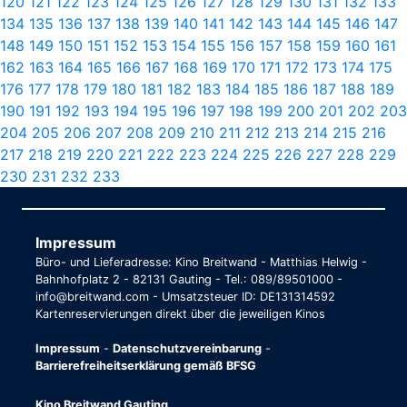
120
121
122
123
124
125
126
127
128
129
130
131
132
133
134
135
136
137
138
139
140
141
142
143
144
145
146
147
148
149
150
151
152
153
154
155
156
157
158
159
160
161
162
163
164
165
166
167
168
169
170
171
172
173
174
175
176
177
178
179
180
181
182
183
184
185
186
187
188
189
190
191
192
193
194
195
196
197
198
199
200
201
202
203
204
205
206
207
208
209
210
211
212
213
214
215
216
217
218
219
220
221
222
223
224
225
226
227
228
229
230
231
232
233
Impressum
Büro- und Lieferadresse: Kino Breitwand - Matthias Helwig -
Bahnhofplatz 2 - 82131 Gauting - Tel.: 089/89501000 -
info@breitwand.com - Umsatzsteuer ID: DE131314592
Kartenreservierungen direkt über die jeweiligen Kinos
Impressum
-
Datenschutzvereinbarung
-
Barrierefreiheitserklärung gemäß BFSG
Kino Breitwand Gauting