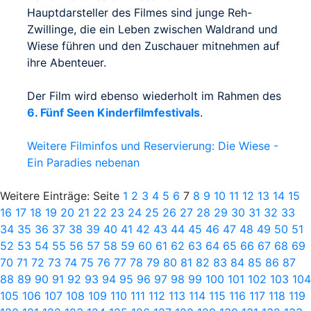
Hauptdarsteller des Filmes sind junge Reh-
Zwillinge, die ein Leben zwischen Waldrand und
Wiese führen und den Zuschauer mitnehmen auf
ihre Abenteuer.
Der Film wird ebenso wiederholt im Rahmen des
6. Fünf Seen Kinderfilmfestivals
.
Weitere Filminfos und Reservierung: Die Wiese -
Ein Paradies nebenan
Weitere Einträge: Seite
1
2
3
4
5
6
7
8
9
10
11
12
13
14
15
16
17
18
19
20
21
22
23
24
25
26
27
28
29
30
31
32
33
34
35
36
37
38
39
40
41
42
43
44
45
46
47
48
49
50
51
52
53
54
55
56
57
58
59
60
61
62
63
64
65
66
67
68
69
70
71
72
73
74
75
76
77
78
79
80
81
82
83
84
85
86
87
88
89
90
91
92
93
94
95
96
97
98
99
100
101
102
103
104
105
106
107
108
109
110
111
112
113
114
115
116
117
118
119