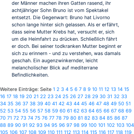
der Männer machen ihren Gatten rasend, ihr
achtjähriger Sohn Bruno ist vom Spektakel
entsetzt. Die Gegenwart: Bruno hat Livorno
schon lange hinter sich gelassen. Als er erfährt,
dass seine Mutter Krebs hat, versucht er, sich
um die Heimfahrt zu drücken. Schließlich fährt
er doch. Bei seiner todkranken Mutter beginnt er
sich zu erinnern - und zu verstehen, was damals
geschah. Ein augenzwinkernder, leicht
melancholischer Blick auf mediterrane
Befindlichkeiten.
Weitere Einträge: Seite
1
2
3
4
5
6
7
8
9
10
11
12
13
14
15
16
17
18
19
20
21
22
23
24
25
26
27
28
29
30
31
32
33
34
35
36
37
38
39
40
41
42
43
44
45
46
47
48
49
50
51
52
53
54
55
56
57
58
59
60
61
62
63
64
65
66
67
68
69
70
71
72
73
74
75
76
77
78
79
80
81
82
83
84
85
86
87
88
89
90
91
92
93
94
95
96
97
98
99
100
101
102
103
104
105
106
107
108
109
110
111
112
113
114
115
116
117
118
119