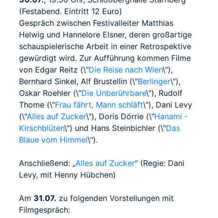
(Festabend. Eintritt 12 Euro)
Gespräch zwischen Festivalleiter Matthias
Helwig und Hannelore Elsner, deren großartige
schauspielerische Arbeit in einer Retrospektive
gewürdigt wird. Zur Aufführung kommen Filme
von Edgar Reitz (\"
Die Reise nach Wien
\"),
Bernhard Sinkel, Alf Brustellin (\"
Berlinger
\"),
Oskar Roehler (\"
Die Unberührbare
\"), Rudolf
Thome (\"
Frau fährt, Mann schläft
\"), Dani Levy
(\"
Alles auf Zucker
\"), Doris Dörrie (\"
Hanami -
Kirschblüten
\") und Hans Steinbichler (\"
Das
Blaue vom Himmel
\").
Anschließend: „
Alles auf Zucker
“ (Regie: Dani
Levy, mit Henny Hübchen)
Am
31.07.
zu folgenden Vorstellungen mit
Filmgespräch: