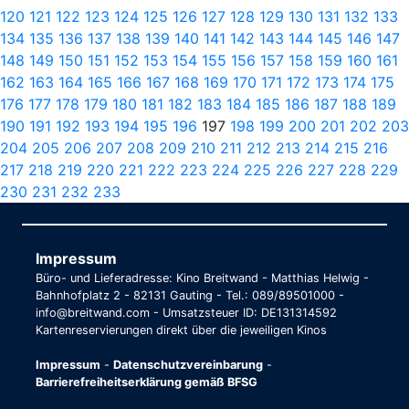
120
121
122
123
124
125
126
127
128
129
130
131
132
133
134
135
136
137
138
139
140
141
142
143
144
145
146
147
148
149
150
151
152
153
154
155
156
157
158
159
160
161
162
163
164
165
166
167
168
169
170
171
172
173
174
175
176
177
178
179
180
181
182
183
184
185
186
187
188
189
190
191
192
193
194
195
196
197
198
199
200
201
202
203
204
205
206
207
208
209
210
211
212
213
214
215
216
217
218
219
220
221
222
223
224
225
226
227
228
229
230
231
232
233
Impressum
Büro- und Lieferadresse: Kino Breitwand - Matthias Helwig -
Bahnhofplatz 2 - 82131 Gauting - Tel.: 089/89501000 -
info@breitwand.com - Umsatzsteuer ID: DE131314592
Kartenreservierungen direkt über die jeweiligen Kinos
Impressum
-
Datenschutzvereinbarung
-
Barrierefreiheitserklärung gemäß BFSG